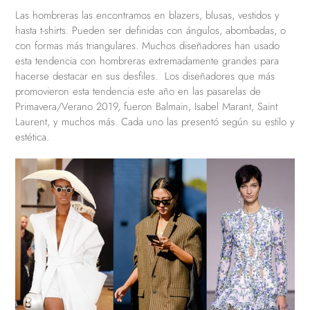
Las hombreras las encontramos en blazers, blusas, vestidos y
hasta t-shirts. Pueden ser definidas con ángulos, abombadas, o
con formas más triangulares. Muchos diseñadores han usado
esta tendencia con hombreras extremadamente grandes para
hacerse destacar en sus desfiles. Los diseñadores que más
promovieron esta tendencia este año en las pasarelas de
Primavera/Verano 2019, fueron Balmain, Isabel Marant, Saint
Laurent, y muchos más. Cada uno las presentó según su estilo y
estética.