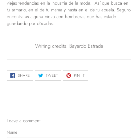
viejas tendencias en la industria de la moda. Así que busca en
tu armario, en el de tu mama y hasta en el de tu abuela. Seguro
encontraras alguna pieza con hombreras que has estado
guardando por décadas.
Writing credits: Bayardo Estrada
SHARE
TWEET
PIN
SHARE
TWEET
PIN IT
ON
ON
ON
FACEBOOK
TWITTER
PINTEREST
Leave a comment
Name