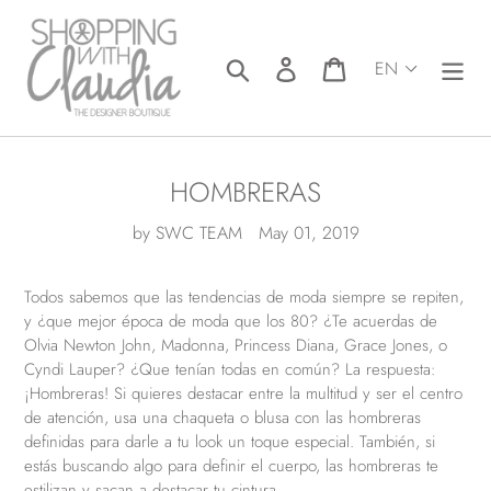
Skip
to
content
Search
Log in
Cart
HOMBRERAS
by SWC TEAM
May 01, 2019
Todos sabemos que las tendencias de moda siempre se repiten,
y
¿
que mejor época de moda que los 80? ¿Te acuerdas de
Olvia Newton John, Madonna, Princess Diana, Grace Jones, o
Cyndi Lauper? ¿Que tenían todas en común? La respuesta:
¡Hombreras! Si quieres destacar entre la multitud y ser el centro
de atención, usa una chaqueta o blusa con las hombreras
definidas para darle a tu look un toque especial. También, si
estás buscando algo para definir el cuerpo, las hombreras te
estilizan y sacan a destacar tu cintura.